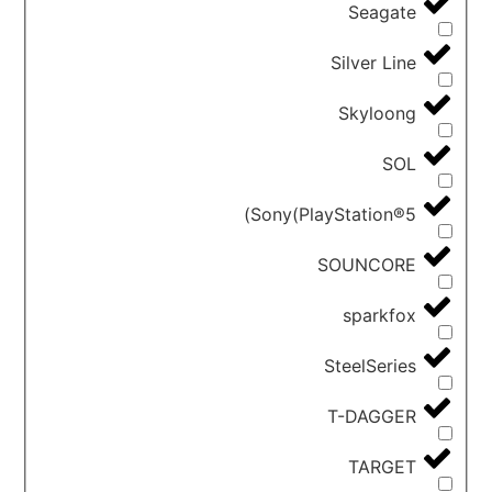
Seagate
Silver Line
Skyloong
SOL
Sony(PlayStation®5)
SOUNCORE
sparkfox
SteelSeries
T-DAGGER
TARGET