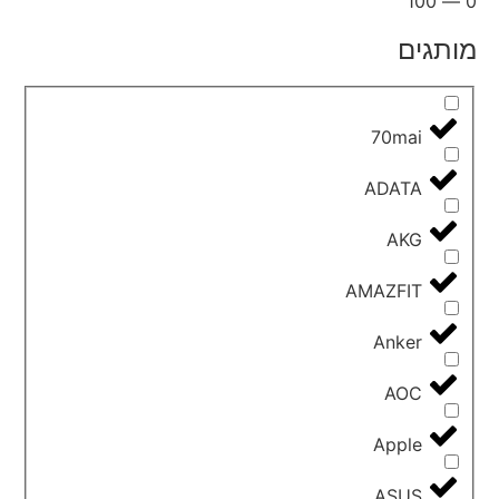
100
—
0
מותגים
70mai
ADATA
AKG
AMAZFIT
Anker
AOC
Apple
ASUS