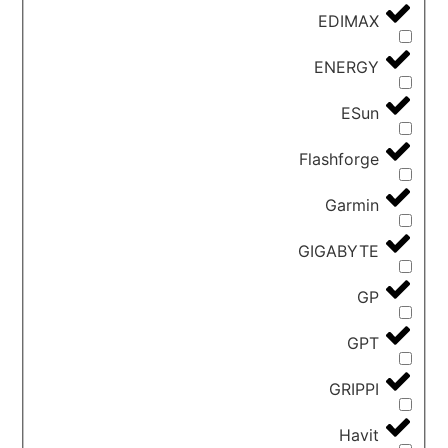
EDIMAX
ENERGY
ESun
Flashforge
Garmin
GIGABYTE
GP
GPT
GRIPPI
Havit