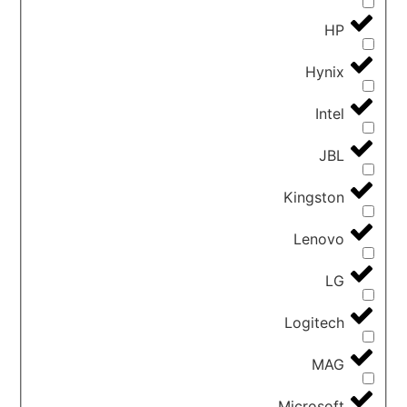
HP
Hynix
Intel
JBL
Kingston
Lenovo
LG
Logitech
MAG
Microsoft