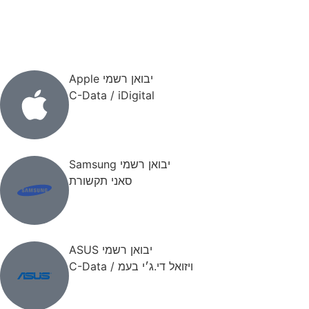
יבואן רשמי Apple
C-Data / iDigital
יבואן רשמי Samsung
סאני תקשורת
יבואן רשמי ASUS
ויזואל די.ג׳י בעמ / C-Data