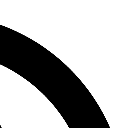
דלג
לתוכן