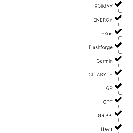
EDIMAX
ENERGY
ESun
Flashforge
Garmin
GIGABYTE
GP
GPT
GRIPPI
Havit