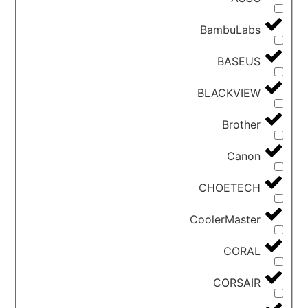
BambuLabs
BASEUS
BLACKVIEW
Brother
Canon
CHOETECH
CoolerMaster
CORAL
CORSAIR