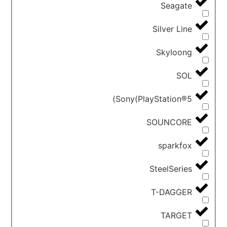
Seagate
Silver Line
Skyloong
SOL
Sony(PlayStation®5)
SOUNCORE
sparkfox
SteelSeries
T-DAGGER
TARGET