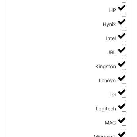
HP
Hynix
Intel
JBL
Kingston
Lenovo
LG
Logitech
MAG
Microsoft