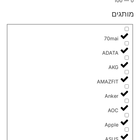
100
—
0
מותגים
70mai
ADATA
AKG
AMAZFIT
Anker
AOC
Apple
ASUS