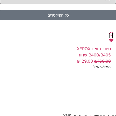
כל הפילטרים
טיונר תואם XEROX
B400/B405 שחור
₪
129.00
₪
169.00
המלאי אזל
חנות המחשבים והדיגיטל YNS