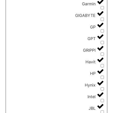
Garmin
GIGABYTE
GP
GPT
GRIPPI
Havit
HP
Hynix
Intel
JBL