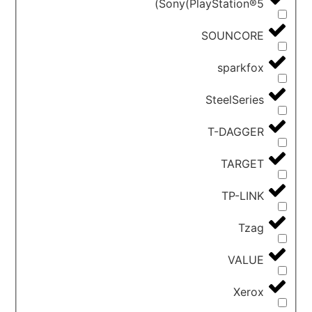
Sony(PlayStation®5)
SOUNCORE
sparkfox
SteelSeries
T-DAGGER
TARGET
TP-LINK
Tzag
VALUE
Xerox