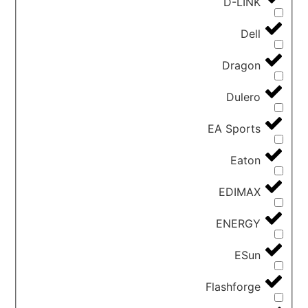
D-LINK
Dell
Dragon
Dulero
EA Sports
Eaton
EDIMAX
ENERGY
ESun
Flashforge