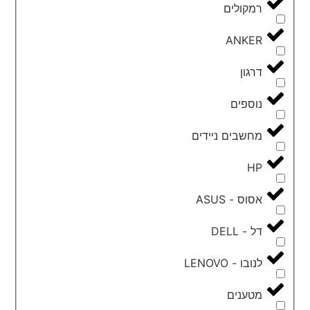
רמקולים
ANKER
דרגון
נוספים
מחשבים ניידים
HP
אסוס - ASUS
דל - DELL
לנובו - LENOVO
מטענים