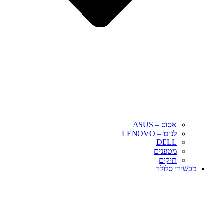
אסוס – ASUS
לנובו – LENOVO
DELL
מטענים
תיקים
מכשירי סלולר