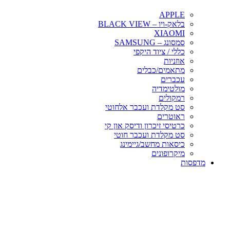
APPLE
בלאק-ויו – BLACK VIEW
XIAOMI
סמסונג – SAMSUNG
כללי / ציוד היקפי
אוזניות
מתאמים/כבלים
עכברים
מולטימדיה
רמקולים
סט מקלדת ועכבר אלחוטי
ראוטרים
כרטיסי זיכרון ודיסק און קי
סט מקלדת ועכבר חוטי
כיסאות מחשב/גיימינג
מיקרופונים
מדפסות