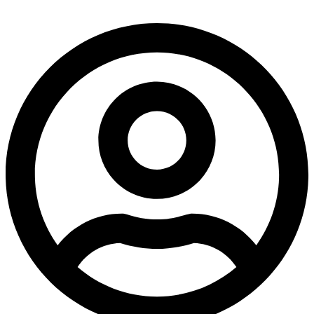
דלג
לתוכן