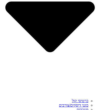
כרטיסי קול
כונני דיסקים/צורבים
מעבדים