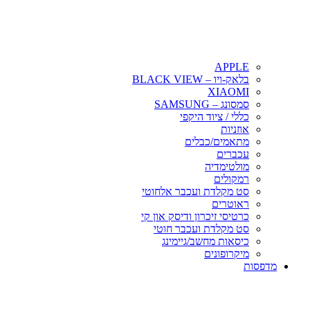
APPLE
בלאק-ויו – BLACK VIEW
XIAOMI
סמסונג – SAMSUNG
כללי / ציוד היקפי
אוזניות
מתאמים/כבלים
עכברים
מולטימדיה
רמקולים
סט מקלדת ועכבר אלחוטי
ראוטרים
כרטיסי זיכרון ודיסק און קי
סט מקלדת ועכבר חוטי
כיסאות מחשב/גיימינג
מיקרופונים
מדפסות