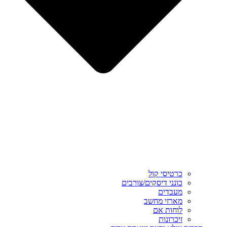
כרטיסי קול
כונני דיסקים/צורבים
מעבדים
מארזי מחשב
לוחות אם
זיכרונות