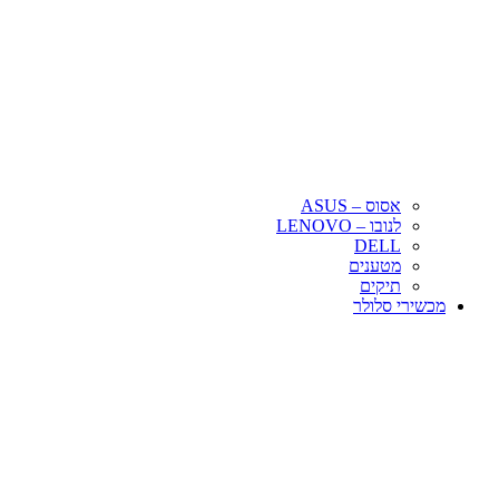
אסוס – ASUS
לנובו – LENOVO
DELL
מטענים
תיקים
מכשירי סלולר