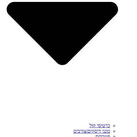
כרטיסי קול
כונני דיסקים/צורבים
מעבדים