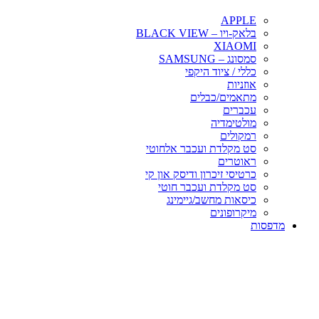
APPLE
בלאק-ויו – BLACK VIEW
XIAOMI
סמסונג – SAMSUNG
כללי / ציוד היקפי
אוזניות
מתאמים/כבלים
עכברים
מולטימדיה
רמקולים
סט מקלדת ועכבר אלחוטי
ראוטרים
כרטיסי זיכרון ודיסק און קי
סט מקלדת ועכבר חוטי
כיסאות מחשב/גיימינג
מיקרופונים
מדפסות