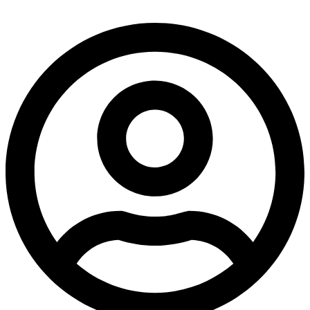
דלג
לתוכן