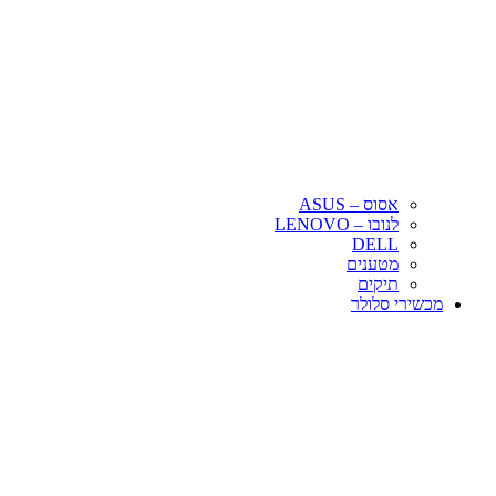
אסוס – ASUS
לנובו – LENOVO
DELL
מטענים
תיקים
מכשירי סלולר