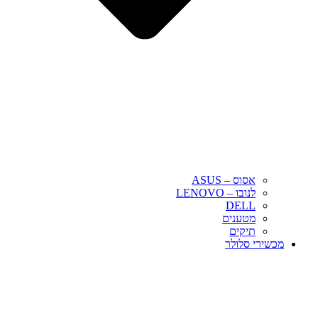
אסוס – ASUS
לנובו – LENOVO
DELL
מטענים
תיקים
מכשירי סלולר