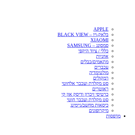
APPLE
בלאק-ויו – BLACK VIEW
XIAOMI
סמסונג – SAMSUNG
כללי / ציוד היקפי
אוזניות
מתאמים/כבלים
עכברים
מולטימדיה
רמקולים
סט מקלדת ועכבר אלחוטי
ראוטרים
כרטיסי זיכרון ודיסק און קי
סט מקלדת ועכבר חוטי
כיסאות מחשב/גיימינג
מיקרופונים
מדפסות