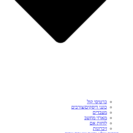
כרטיסי קול
כונני דיסקים/צורבים
מעבדים
מארזי מחשב
לוחות אם
זיכרונות