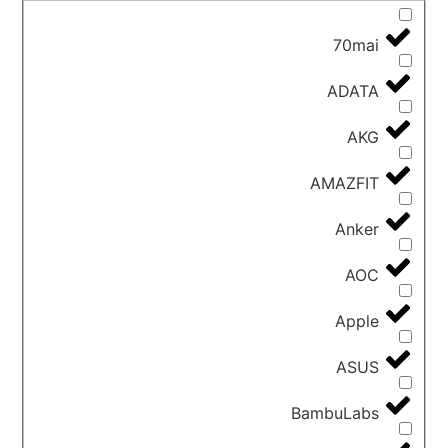
70mai
ADATA
AKG
AMAZFIT
Anker
AOC
Apple
ASUS
BambuLabs