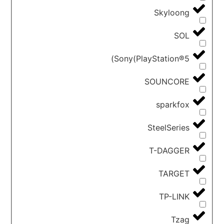
Skyloong
SOL
Sony(PlayStation®5)
SOUNCORE
sparkfox
SteelSeries
T-DAGGER
TARGET
TP-LINK
Tzag