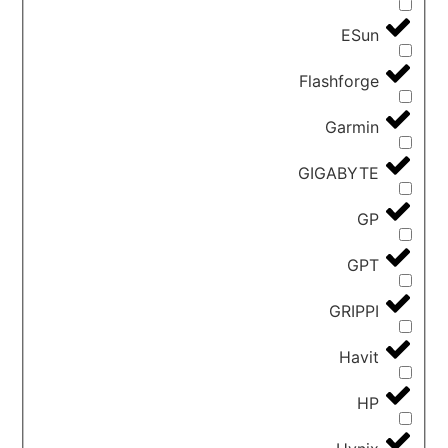
ESun
Flashforge
Garmin
GIGABYTE
GP
GPT
GRIPPI
Havit
HP