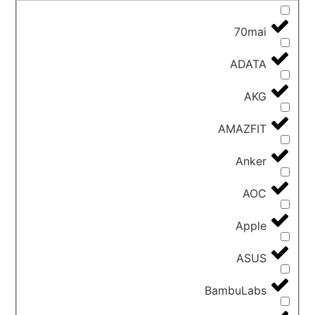
70mai
ADATA
AKG
AMAZFIT
Anker
AOC
Apple
ASUS
BambuLabs