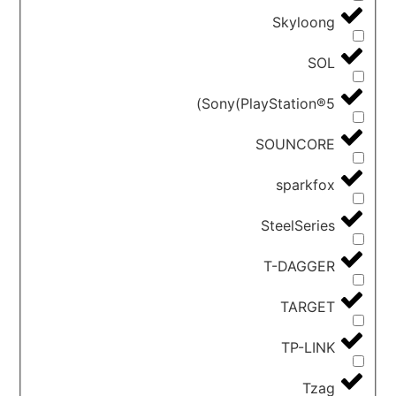
Skyloong
SOL
Sony(PlayStation®5)
SOUNCORE
sparkfox
SteelSeries
T-DAGGER
TARGET
TP-LINK
Tzag