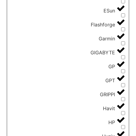
ESun
Flashforge
Garmin
GIGABYTE
GP
GPT
GRIPPI
Havit
HP