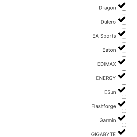
Dragon
Dulero
EA Sports
Eaton
EDIMAX
ENERGY
ESun
Flashforge
Garmin
GIGABYTE