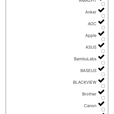
AMAZFIT
Anker
AOC
Apple
ASUS
BambuLabs
BASEUS
BLACKVIEW
Brother
Canon