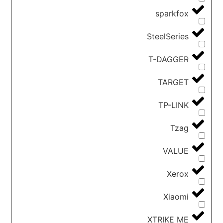
sparkfox
SteelSeries
T-DAGGER
TARGET
TP-LINK
Tzag
VALUE
Xerox
Xiaomi
XTRIKE ME