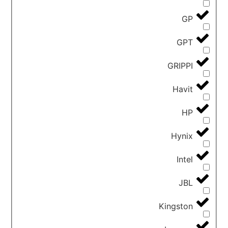
GP
GPT
GRIPPI
Havit
HP
Hynix
Intel
JBL
Kingston