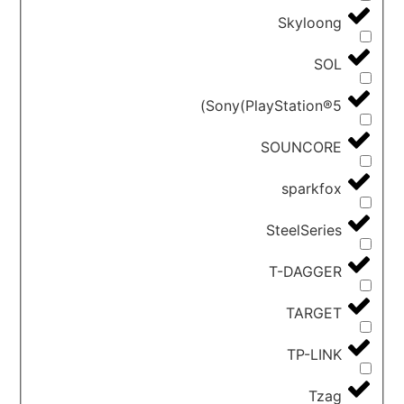
Skyloong
SOL
Sony(PlayStation®5)
SOUNCORE
sparkfox
SteelSeries
T-DAGGER
TARGET
TP-LINK
Tzag