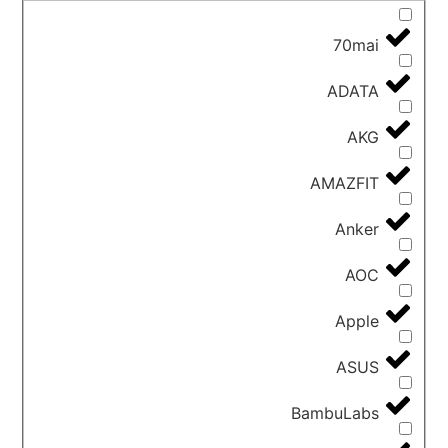
70mai
ADATA
AKG
AMAZFIT
Anker
AOC
Apple
ASUS
BambuLabs