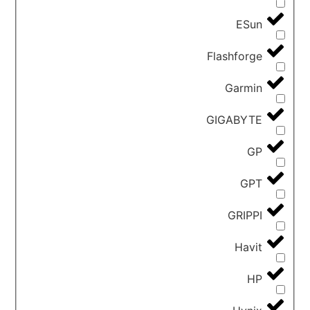
ESun
Flashforge
Garmin
GIGABYTE
GP
GPT
GRIPPI
Havit
HP