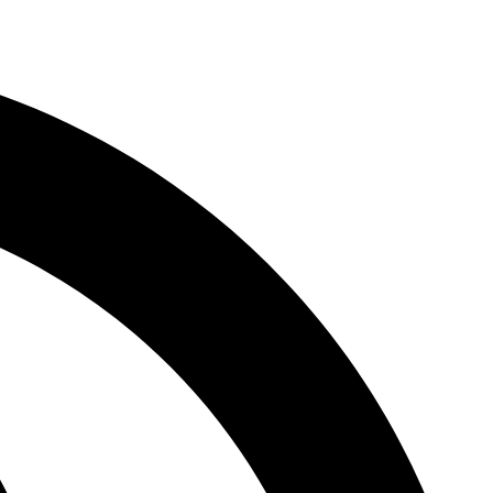
דלג
לתוכן