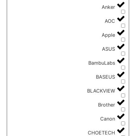
Anker
AOC
Apple
ASUS
BambuLabs
BASEUS
BLACKVIEW
Brother
Canon
CHOETECH