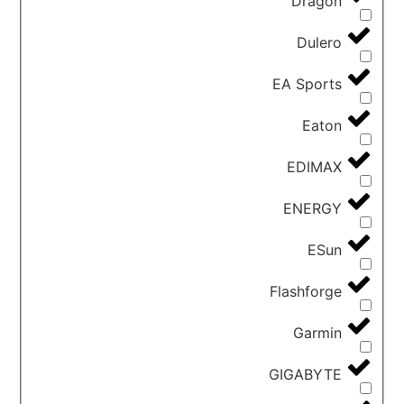
Dragon
Dulero
EA Sports
Eaton
EDIMAX
ENERGY
ESun
Flashforge
Garmin
GIGABYTE