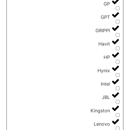
GP
GPT
GRIPPI
Havit
HP
Hynix
Intel
JBL
Kingston
Lenovo