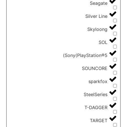
Seagate
Silver Line
Skyloong
SOL
Sony(PlayStation®5)
SOUNCORE
sparkfox
SteelSeries
T-DAGGER
TARGET