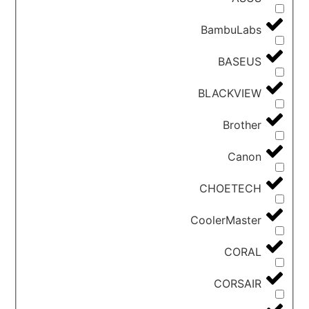
BambuLabs
BASEUS
BLACKVIEW
Brother
Canon
CHOETECH
CoolerMaster
CORAL
CORSAIR