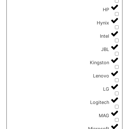
HP
Hynix
Intel
JBL
Kingston
Lenovo
LG
Logitech
MAG
Microsoft