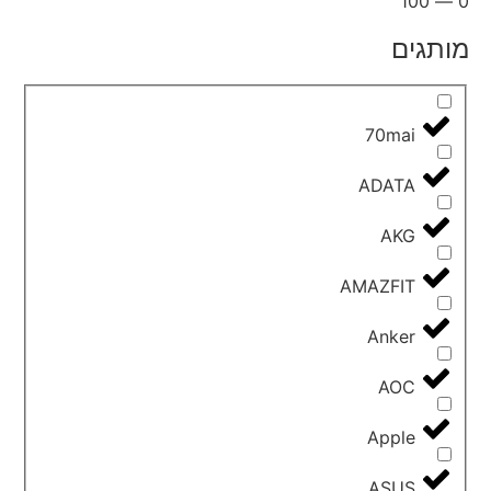
100
—
0
מותגים
70mai
ADATA
AKG
AMAZFIT
Anker
AOC
Apple
ASUS