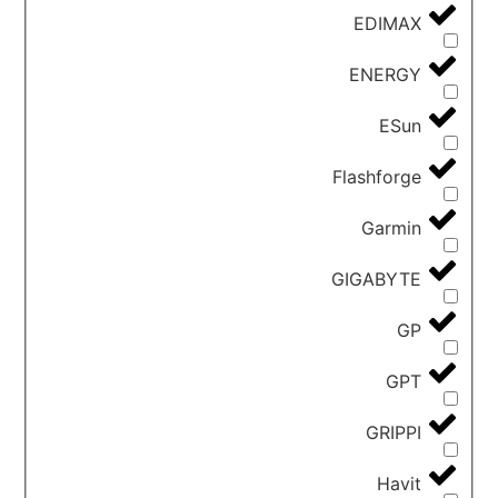
EDIMAX
ENERGY
ESun
Flashforge
Garmin
GIGABYTE
GP
GPT
GRIPPI
Havit