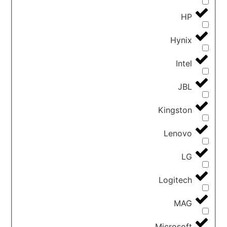
HP
Hynix
Intel
JBL
Kingston
Lenovo
LG
Logitech
MAG
Microsoft