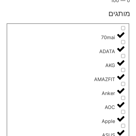
100
—
0
מותגים
70mai
ADATA
AKG
AMAZFIT
Anker
AOC
Apple
ASUS