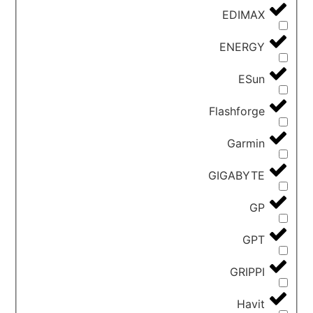
EDIMAX
ENERGY
ESun
Flashforge
Garmin
GIGABYTE
GP
GPT
GRIPPI
Havit