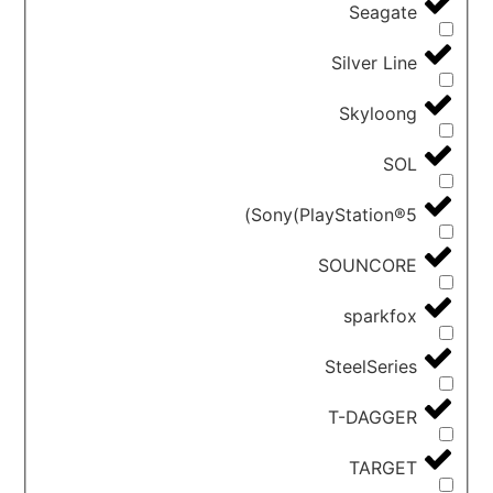
Seagate
Silver Line
Skyloong
SOL
Sony(PlayStation®5)
SOUNCORE
sparkfox
SteelSeries
T-DAGGER
TARGET