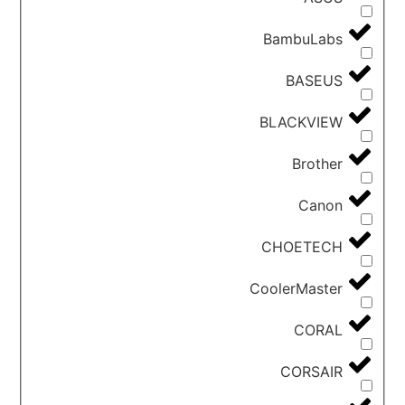
BambuLabs
BASEUS
BLACKVIEW
Brother
Canon
CHOETECH
CoolerMaster
CORAL
CORSAIR