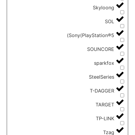
Skyloong
SOL
Sony(PlayStation®5)
SOUNCORE
sparkfox
SteelSeries
T-DAGGER
TARGET
TP-LINK
Tzag