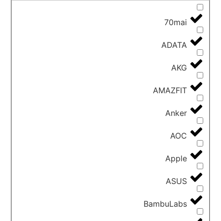
70mai
ADATA
AKG
AMAZFIT
Anker
AOC
Apple
ASUS
BambuLabs