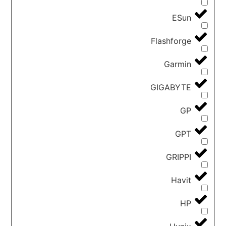
ESun
Flashforge
Garmin
GIGABYTE
GP
GPT
GRIPPI
Havit
HP