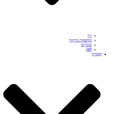
דיו
מדפסות ברקוד
טונרים
HP
חומרה