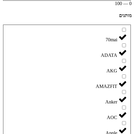
100
—
0
מותגים
70mai
ADATA
AKG
AMAZFIT
Anker
AOC
Apple