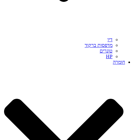
דיו
מדפסות ברקוד
טונרים
HP
חומרה