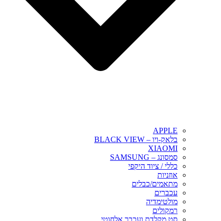
APPLE
בלאק-ויו – BLACK VIEW
XIAOMI
סמסונג – SAMSUNG
כללי / ציוד היקפי
אוזניות
מתאמים/כבלים
עכברים
מולטימדיה
רמקולים
סט מקלדת ועכבר אלחוטי