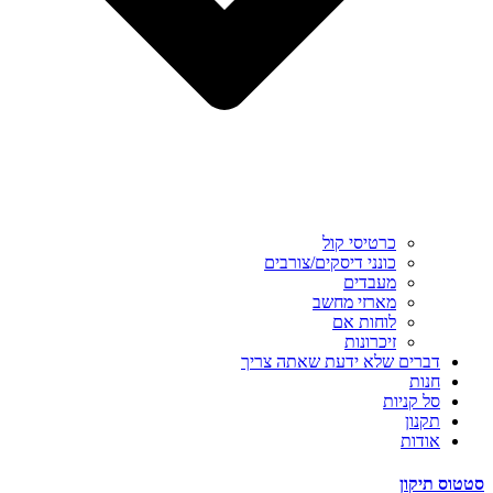
כרטיסי קול
כונני דיסקים/צורבים
מעבדים
מארזי מחשב
לוחות אם
זיכרונות
דברים שלא ידעת שאתה צריך
חנות
סל קניות
תקנון
אודות
סטטוס תיקון