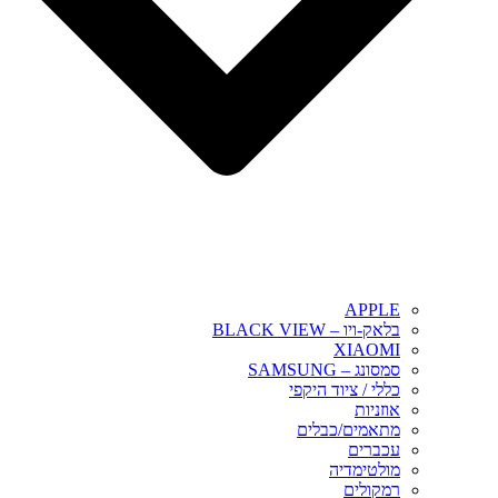
APPLE
בלאק-ויו – BLACK VIEW
XIAOMI
סמסונג – SAMSUNG
כללי / ציוד היקפי
אוזניות
מתאמים/כבלים
עכברים
מולטימדיה
רמקולים