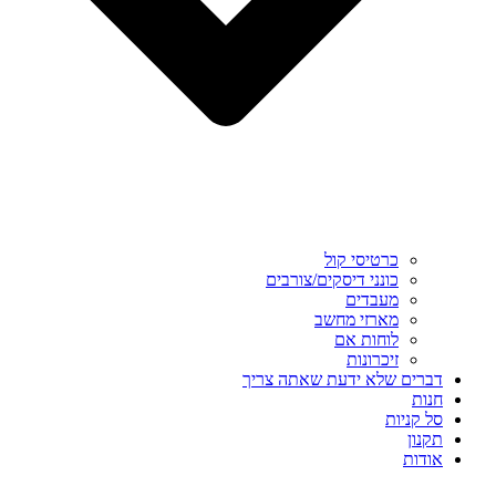
כרטיסי קול
כונני דיסקים/צורבים
מעבדים
מארזי מחשב
לוחות אם
זיכרונות
דברים שלא ידעת שאתה צריך
חנות
סל קניות
תקנון
אודות