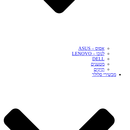
אסוס – ASUS
לנובו – LENOVO
DELL
מטענים
תיקים
מכשירי סלולר