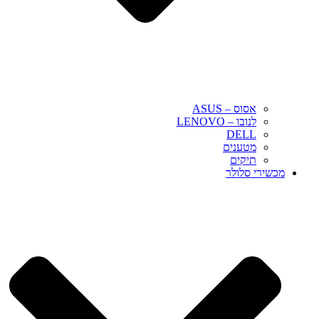
אסוס – ASUS
לנובו – LENOVO
DELL
מטענים
תיקים
מכשירי סלולר