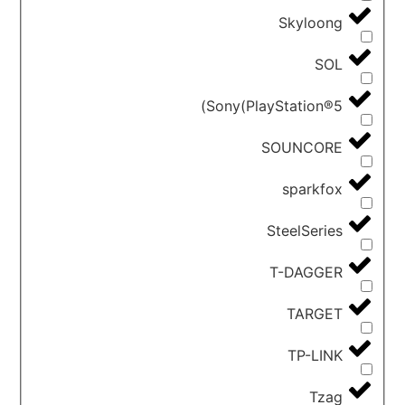
Skyloong
SOL
Sony(PlayStation®5)
SOUNCORE
sparkfox
SteelSeries
T-DAGGER
TARGET
TP-LINK
Tzag