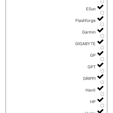
ESun
Flashforge
Garmin
GIGABYTE
GP
GPT
GRIPPI
Havit
HP