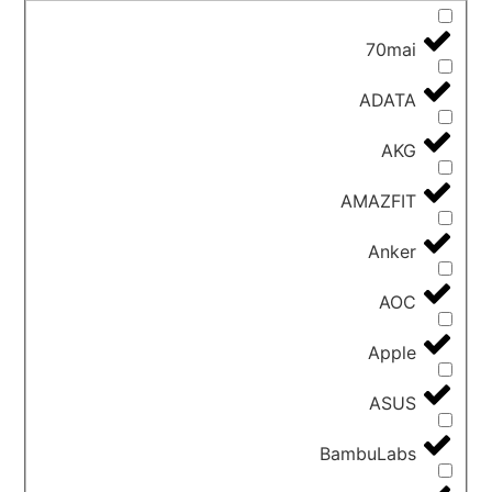
70mai
ADATA
AKG
AMAZFIT
Anker
AOC
Apple
ASUS
BambuLabs