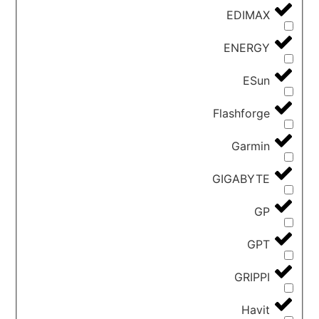
EDIMAX
ENERGY
ESun
Flashforge
Garmin
GIGABYTE
GP
GPT
GRIPPI
Havit