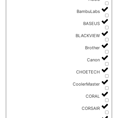
BambuLabs
BASEUS
BLACKVIEW
Brother
Canon
CHOETECH
CoolerMaster
CORAL
CORSAIR