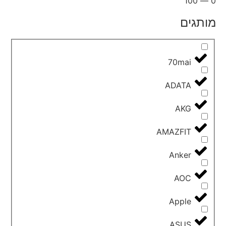
100
—
0
מותגים
70mai
ADATA
AKG
AMAZFIT
Anker
AOC
Apple
ASUS