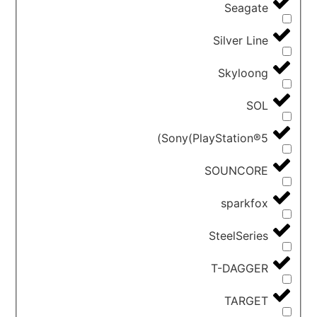
Seagate
Silver Line
Skyloong
SOL
Sony(PlayStation®5)
SOUNCORE
sparkfox
SteelSeries
T-DAGGER
TARGET