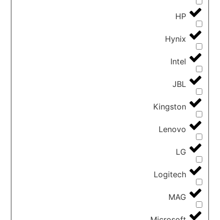
HP
Hynix
Intel
JBL
Kingston
Lenovo
LG
Logitech
MAG
Microsoft