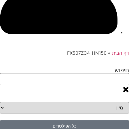
דף הבית
»
FX507ZC4-HN150
חיפוש
כל הפילטרים