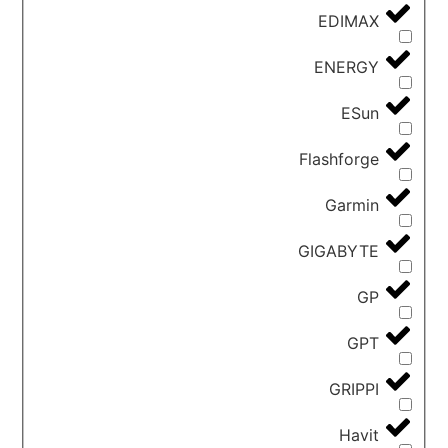
EDIMAX
ENERGY
ESun
Flashforge
Garmin
GIGABYTE
GP
GPT
GRIPPI
Havit