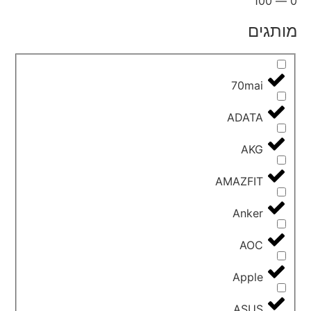
100
—
0
מותגים
70mai
ADATA
AKG
AMAZFIT
Anker
AOC
Apple
ASUS