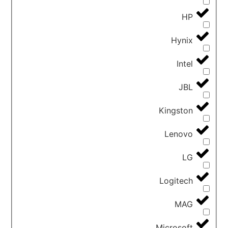
HP
Hynix
Intel
JBL
Kingston
Lenovo
LG
Logitech
MAG
Microsoft