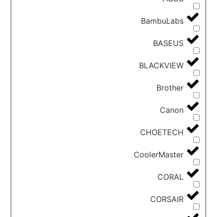
BambuLabs
BASEUS
BLACKVIEW
Brother
Canon
CHOETECH
CoolerMaster
CORAL
CORSAIR