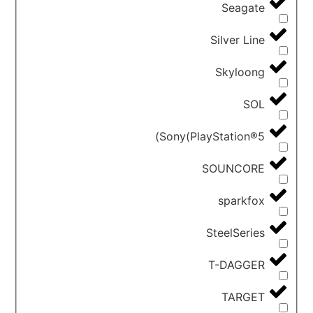
Seagate
Silver Line
Skyloong
SOL
Sony(PlayStation®5)
SOUNCORE
sparkfox
SteelSeries
T-DAGGER
TARGET