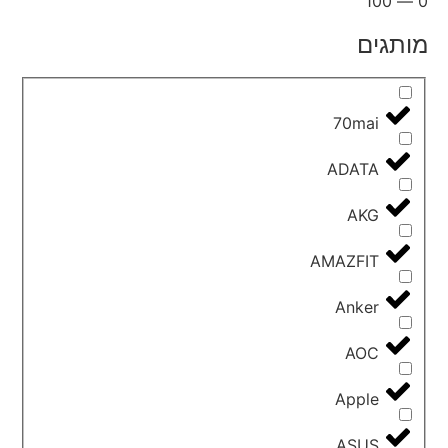
100
—
0
מותגים
70mai
ADATA
AKG
AMAZFIT
Anker
AOC
Apple
ASUS