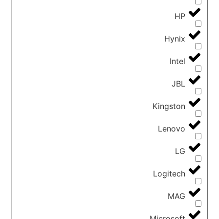
HP
Hynix
Intel
JBL
Kingston
Lenovo
LG
Logitech
MAG
Microsoft