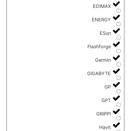
EDIMAX
ENERGY
ESun
Flashforge
Garmin
GIGABYTE
GP
GPT
GRIPPI
Havit