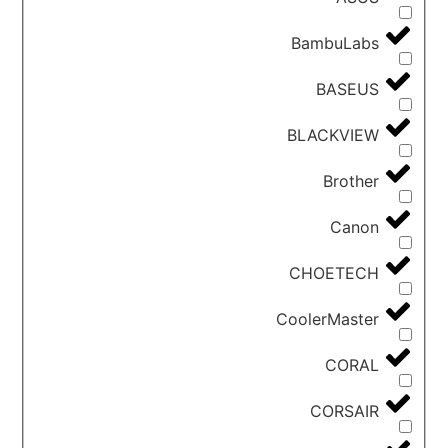
BambuLabs
BASEUS
BLACKVIEW
Brother
Canon
CHOETECH
CoolerMaster
CORAL
CORSAIR