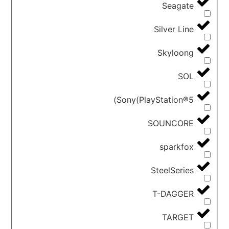
Seagate
Silver Line
Skyloong
SOL
Sony(PlayStation®5)
SOUNCORE
sparkfox
SteelSeries
T-DAGGER
TARGET