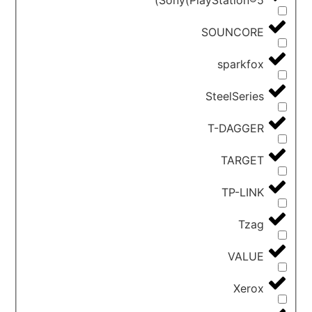
Sony(PlayStation®5)
SOUNCORE
sparkfox
SteelSeries
T-DAGGER
TARGET
TP-LINK
Tzag
VALUE
Xerox