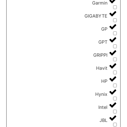
Garmin
GIGABYTE
GP
GPT
GRIPPI
Havit
HP
Hynix
Intel
JBL