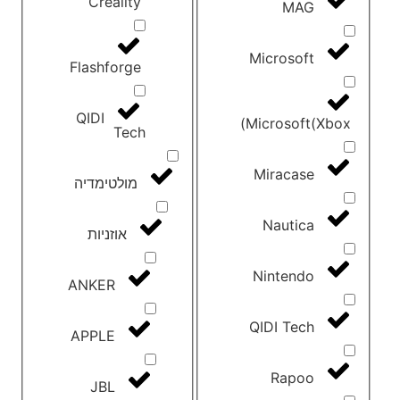
Creality
MAG
Microsoft
Flashforge
QIDI
Microsoft(Xbox)
Tech
Miracase
מולטימדיה
Nautica
אוזניות
Nintendo
ANKER
QIDI Tech
APPLE
Rapoo
JBL