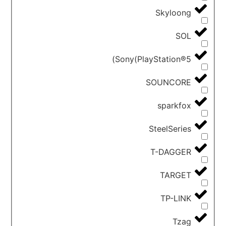
Skyloong
SOL
Sony(PlayStation®5)
SOUNCORE
sparkfox
SteelSeries
T-DAGGER
TARGET
TP-LINK
Tzag