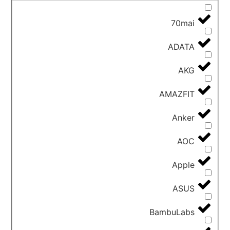
70mai
ADATA
AKG
AMAZFIT
Anker
AOC
Apple
ASUS
BambuLabs