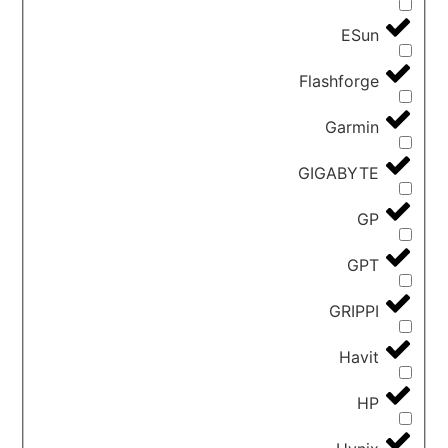
ESun
Flashforge
Garmin
GIGABYTE
GP
GPT
GRIPPI
Havit
HP