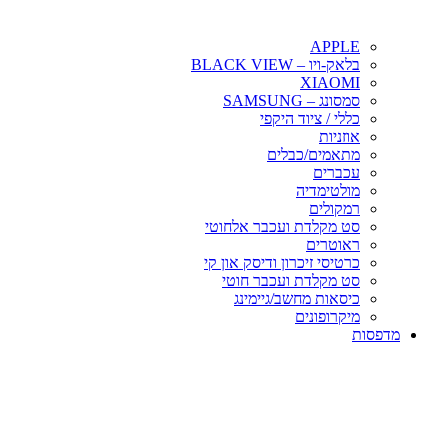
APPLE
בלאק-ויו – BLACK VIEW
XIAOMI
סמסונג – SAMSUNG
כללי / ציוד היקפי
אוזניות
מתאמים/כבלים
עכברים
מולטימדיה
רמקולים
סט מקלדת ועכבר אלחוטי
ראוטרים
כרטיסי זיכרון ודיסק און קי
סט מקלדת ועכבר חוטי
כיסאות מחשב/גיימינג
מיקרופונים
מדפסות