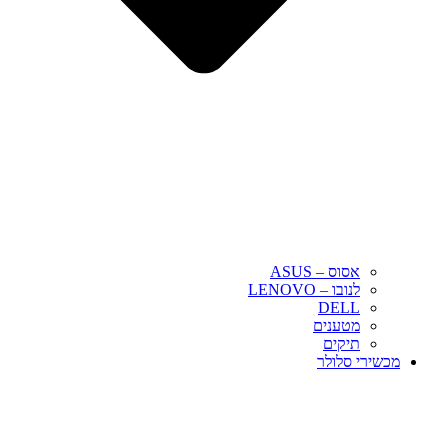
אסוס – ASUS
לנובו – LENOVO
DELL
מטענים
תיקים
מכשירי סלולר