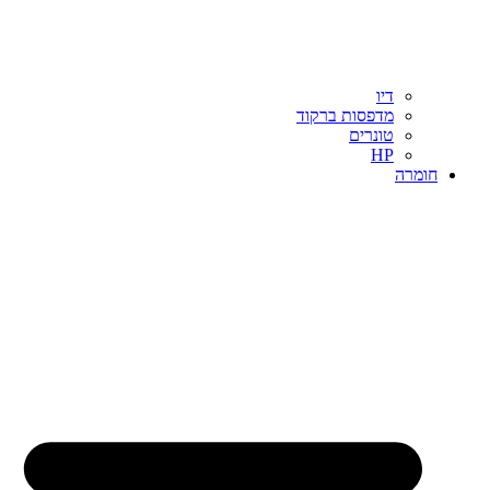
דיו
מדפסות ברקוד
טונרים
HP
חומרה