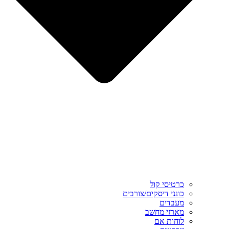
כרטיסי קול
כונני דיסקים/צורבים
מעבדים
מארזי מחשב
לוחות אם