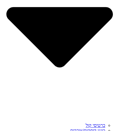
כרטיסי קול
כונני דיסקים/צורבים