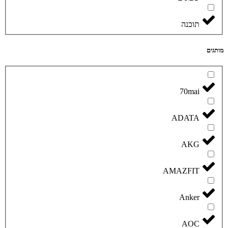
תוכנה
מותגים
70mai
ADATA
AKG
AMAZFIT
Anker
AOC