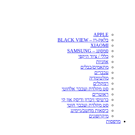
APPLE
בלאק-ויו – BLACK VIEW
XIAOMI
סמסונג – SAMSUNG
כללי / ציוד היקפי
אוזניות
מתאמים/כבלים
עכברים
מולטימדיה
רמקולים
סט מקלדת ועכבר אלחוטי
ראוטרים
כרטיסי זיכרון ודיסק און קי
סט מקלדת ועכבר חוטי
כיסאות מחשב/גיימינג
מיקרופונים
מדפסות