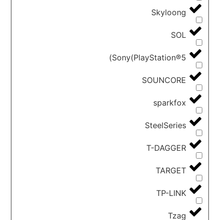
Skyloong
SOL
Sony(PlayStation®5)
SOUNCORE
sparkfox
SteelSeries
T-DAGGER
TARGET
TP-LINK
Tzag