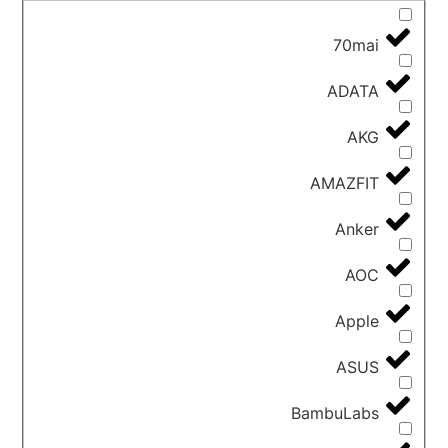
70mai
ADATA
AKG
AMAZFIT
Anker
AOC
Apple
ASUS
BambuLabs