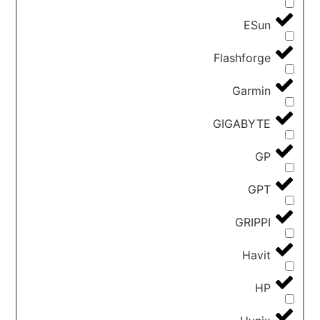
ESun
Flashforge
Garmin
GIGABYTE
GP
GPT
GRIPPI
Havit
HP