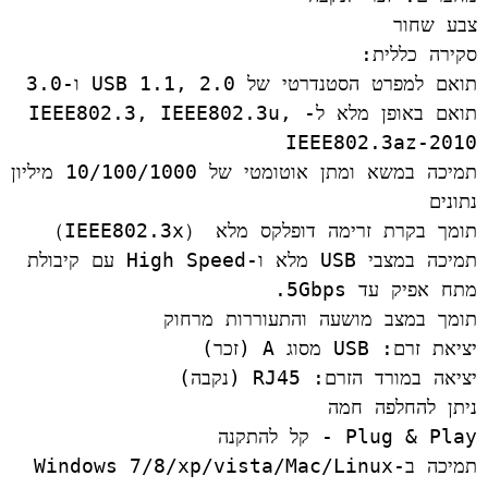
תואם באופן מלא ל-IEEE802.3, IEEE802.3u, 
תמיכה במשא ומתן אוטומטי של 10/100/1000 מיל
תמיכה במצבי USB מלא ו-High Speed ​​עם קיבולת 