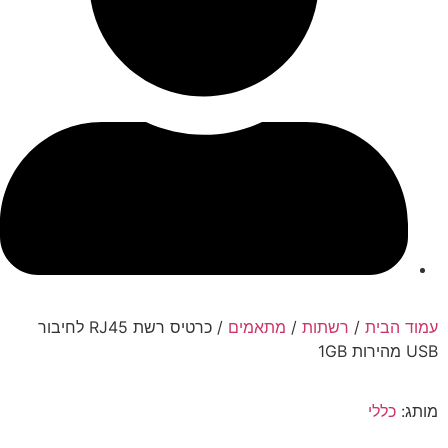
עמוד הבית
/
רשתות
/
מתאמים
/ כרטיס רשת RJ45 לחיבור
USB מהירות 1GB
מותג:
כללי