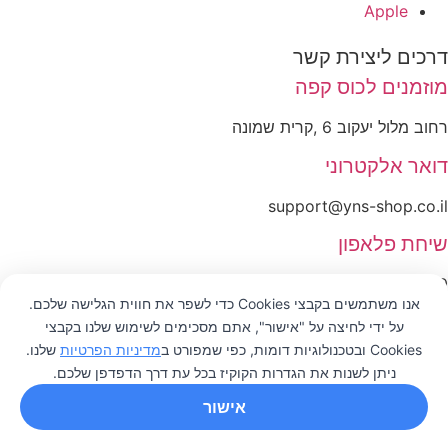
Apple
דרכים ליצירת קשר
מוזמנים לכוס קפה
רחוב מלול יעקוב 6 ,קרית שמונה
דואר אלקטרוני
support@yns-shop.co.il
שיחת פלאפון
050-842-1789
אנו משתמשים בקבצי Cookies כדי לשפר את חווית הגלישה שלכם.
על ידי לחיצה על "אישור", אתם מסכימים לשימוש שלנו בקבצי
רשימת תפוצה
0
Cookies ובטכנולוגיות דומות, כפי שמפורט ב
מדיניות הפרטיות
שלנו.
בואו לשמוע על המבצעים שלנו לפני כולם ולקבל
ניתן לשנות את הגדרות הקוקיז בכל עת דרך הדפדפן שלכם.
מבצעים בלעדיים למייל
אישור