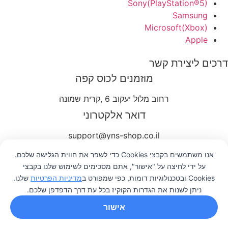
Sony(PlayStation®5)
Samsung
Microsoft(Xbox)
Apple
דרכים ליצירת קשר
מוזמנים לכוס קפה
רחוב מלול יעקוב 6 ,קרית שמונה
דואר אלקטרוני
support@yns-shop.co.il
שיחת פלאפון
אנו משתמשים בקבצי Cookies כדי לשפר את חווית הגלישה שלכם.
על ידי לחיצה על "אישור", אתם מסכימים לשימוש שלנו בקבצי
050-842-1789
0
Cookies ובטכנולוגיות דומות, כפי שמפורט ב
מדיניות הפרטיות
שלנו.
ניתן לשנות את הגדרות הקוקיז בכל עת דרך הדפדפן שלכם.
רשימת תפוצה
אישור
בואו לשמוע על המבצעים שלנו לפני כולם ולקבל
מבצעים בלעדיים למייל