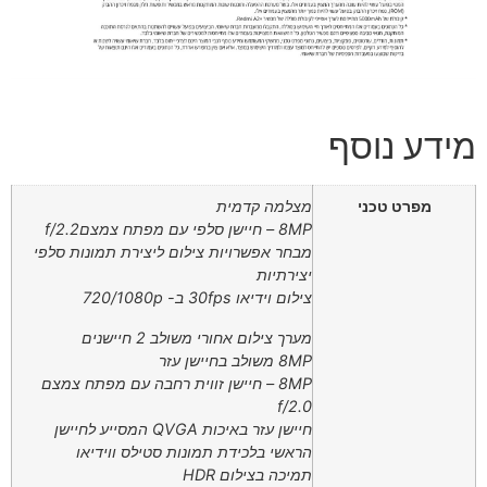
מידע נוסף
מפרט טכני
מצלמה קדמית
8MP – חיישן סלפי עם מפתח צמצםf/2.2
מבחר אפשרויות צילום ליצירת תמונות סלפי
יצירתיות
צילום וידיאו 30fps ב- 720/1080p
מערך צילום אחורי משולב 2 חיישנים
8MP משולב בחיישן עזר
8MP – חיישן זווית רחבה עם מפתח צמצם
f/2.0
חיישן עזר באיכות QVGA המסייע לחיישן
הראשי בלכידת תמונות סטילס ווידיאו
תמיכה בצילום HDR