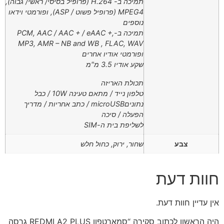
תמיכה ב- H.264 (פרופיל בסיסי/ ראשי/ גבוה),
MPEG4 (פרופיל פשוט / ASP), ופורמטי וידאו
נוספים
תמיכה ב-PCM, AAC / AAC + / eAAC +,
MP3, AMR – NB and WB , FLAC, WAV
ופורמטי אודיו אחרים
שקע אודיו 3.5 מ"מ
תכולת האריזה
טלפון נייד / מתאם טעינה 10W / כבל
נתוניםmicroUSB / כתב אחריות / מדריך
הפעלה / סיכה
לשליפת בית ה-SIM
צבע
שחור, ירוק, כחול חלש
חוות דעת
אין עדיין חוות דעת.
היה הראשון לכתוב סקירה “סמארטפון REDMI A2 PLUS גרסה