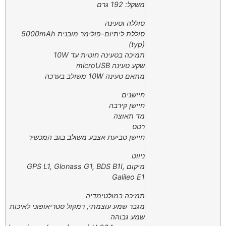
משקל: 192 גרם
סוללה וטעינה
סוללת ליתיום-פולימר מובנית 5000mAh
(typ)
תמיכה בטעינה חוטית עד 10W
שקע טעינה microUSB
מתאם טעינה 10W משולב בערכה
חיישנים
חיישן קירבה
מד תאוצה
רטט
חיישן טביעת אצבע משולב בגב המכשיר
ניווט
מיקום GPS L1, Glonass G1, BDS B1I,
Galileo E1
תמיכה במולטימדיה
מגבר שמע עוצמתי, רמקול סטריאופוני לאיכות
שמע גבוהה