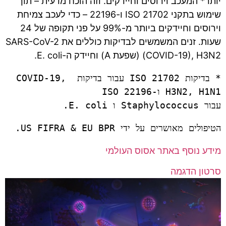
יותר* המעכב וירוסים וחיידקים. וזה הוכח מדעית – תוך
שימוש בתקני ISO 21702 ו-22196 – כדי לעכב צמיחת
וירוסים וחיידקים ביותר מ-99% על פני תקופה של 24
שעות. זנים המשמשים לבדיקות כוללים את SARS-CoV-2
(COVID-19), H3N2 (שפעת A) וחיידק ה-E. coli.
* בדיקות ISO 21702 עבור בדיקות COVID-19, 
H3N2, H1N1 ו-ISO 22196 
עבור Staphylococcus ו E. coli.
הטיפולים מאושרים על ידי US FIFRA & EU BPR.
מידע נוסף באתר אסוס העולמי
סרטון הדגמה