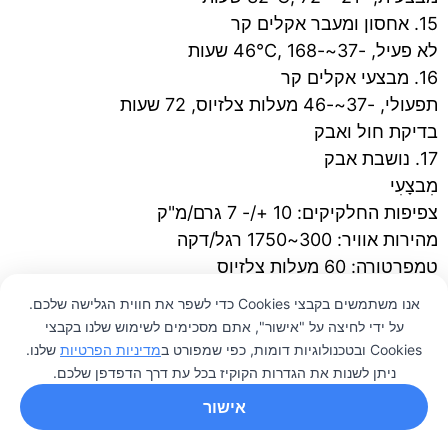
15. אחסון ומעבר אקלים קר
לא פעיל, -37~-46°C, 168 שעות
16. מבצעי אקלים קר
תפעולי, -37~-46 מעלות צלזיוס, 72 שעות
בדיקת חול ואבק
17. נושבת אבק
מִבצָעִי
צפיפות החלקיקים: 10 +/- 7 גרם/מ"ק
מהירות אוויר: 300~1750 רגל/דקה
טמפרטורה: 60 מעלות צלזיוס
18. חול נושב
אנו משתמשים בקבצי Cookies כדי לשפר את חווית הגלישה שלכם.
מִבצָעִי
על ידי לחיצה על "אישור", אתם מסכימים לשימוש שלנו בקבצי
צפיפות החלקיקים: 1.2 גרם/מ"ק
0
Cookies ובטכנולוגיות דומות, כפי שמפורט ב
מדיניות הפרטיות
שלנו.
ניתן לשנות את הגדרות הקוקיז בכל עת דרך הדפדפן שלכם.
מהירות אוויר: 28 מטר לשנייה
טמפרטורה: 60 מעלות צלזיוס
אישור
מבחן גובה