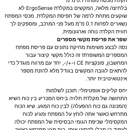
הקלת מכסה מפתח 0.1 מ"מ
בלחיצה מלאה, המקשים במקלדת ErgoSense לא
שוקעים מתחת לרמה של חפיסת המקלדת. מכסי המפתח
נשארים לפחות 0.1 מ"מ מעל פני המרכב, ומספקים לך
חווית הקלדה נוחה וארגונומית.
שפר את פריסת מקשי מספרים
נסה לבצע משימות מחיקת נתונים עם פריסת מפתח
המספרים המשופרת! זה כולל מקשי קיצור עבור
המחשבון, פונקציות CE ו-+/-, יחד עם מרווח מוגדל כדי
להתאים לגובה המקשים בגודל מלא להזנת מספר
אינטואיטיבית יותר.
יחס קליקים אופטימלי: תוכנן לשלמות
התחושה של מקלדת תלויה ביחס המכריע בין כוח השיא
(המכונה גם כוח ההפעלה) לבין כוח המגע. שיא הכוח
מתרחש כאשר אתה לוחץ על המפתח ומגיע לכוח
המקסימלי שכיפת הגומי הבסיסית של המפתח יכולה
לעמוד בו מבלי להסיט אותו. כוח מגע מתרחש כאשר